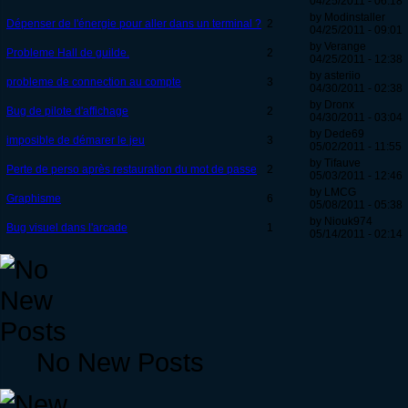
04/25/2011 - 06:18
by Modinstaller
Dépenser de l'énergie pour aller dans un terminal ?
2
04/25/2011 - 09:01
by Verange
Probleme Hall de guilde.
2
04/25/2011 - 12:38
by asteriio
probleme de connection au compte
3
04/30/2011 - 02:38
by Dronx
Bug de pilote d'affichage
2
04/30/2011 - 03:04
by Dede69
imposible de démarer le jeu
3
05/02/2011 - 11:55
by Tifauve
Perte de perso après restauration du mot de passe
2
05/03/2011 - 12:46
by LMCG
Graphisme
6
05/08/2011 - 05:38
by Niouk974
Bug visuel dans l'arcade
1
05/14/2011 - 02:14
No New Posts