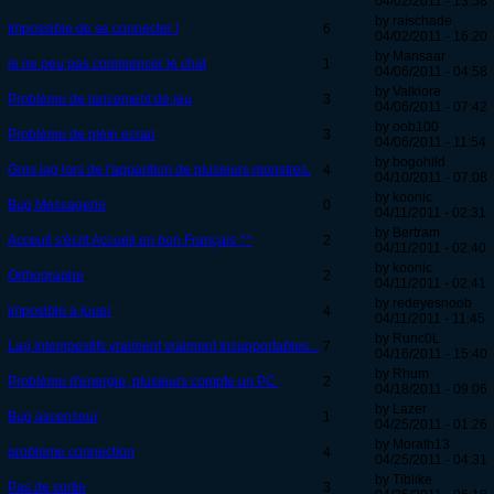
04/02/2011 - 13:58
by raischade
Impossible de se connecter !
6
04/02/2011 - 16:20
by Mansaar
je ne peu pas commencer le chat
1
04/06/2011 - 04:58
by Valkiore
Problème de lancement de jeu
3
04/06/2011 - 07:42
by oob100
Problème de plein ecran
3
04/06/2011 - 11:54
by bogohild
Gros lag lors de l'apparition de plusieurs monstres.
4
04/10/2011 - 07:08
by koonic
Bug Messagerie
0
04/11/2011 - 02:31
by Bertram
Acceuil s'écrit Accueil en bon Français ^^
2
04/11/2011 - 02:40
by koonic
Orthographe
2
04/11/2011 - 02:41
by redeyesnoob
imposible a jouer
4
04/11/2011 - 11:45
by Runc0L
Lag intempestifs vraiment vraiment insupportables...
7
04/16/2011 - 15:40
by Rhum
Problème d'energie, plusieurs compte un PC.
2
04/18/2011 - 09:06
by Lazer
Bug ascenseur
1
04/25/2011 - 01:26
by Morath13
probleme connection
4
04/25/2011 - 04:31
by Tiblike
Pas de sortie
3