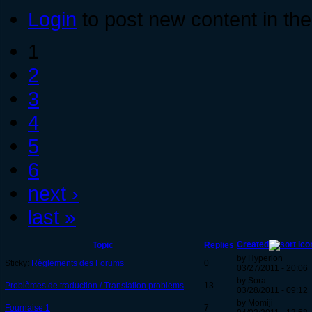
Login
to post new content in the
1
2
3
4
5
6
next ›
last »
Created
Topic
Replies
by Hyperion
Sticky:
Règlements des Forums
0
03/27/2011 - 20:06
by Sora
Problèmes de traduction / Translation problems
13
03/28/2011 - 09:12
by Momiji
Fournaise 1
7