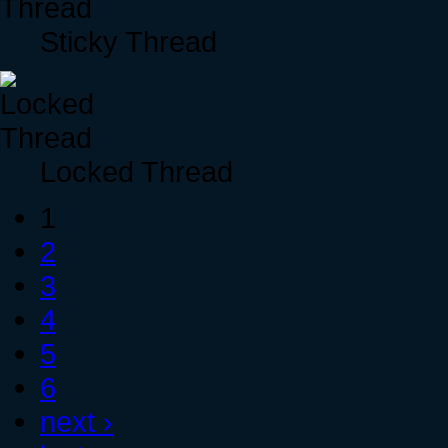
Sticky Thread
Locked Thread
1
2
3
4
5
6
next ›