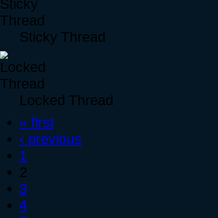
Sticky Thread
Locked Thread
« first
‹ previous
1
2
3
4