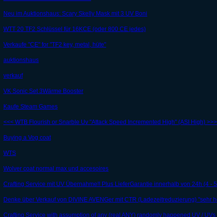
Neu im Auktionshaus: Scary Skelly Mask mit 3 UV Boni
WTT 20 TF2 Schlüssel für 16KCE (oder 800 CE jedes)
Verkaufe "CE" for "TF2 key, metal, hüte"
auktionshaus
verkauf
VK Sonic Set 3Wärme Booster
Kaufe Steam Games
<<< WTB Flourish or Snarble Uv "Attack Speed Incremented High" (ASI High) >>>
Buying a Vog coat
WTS
Wolver coat normal max und accesoires
Crafting Service mit UV Übernahme!! Plus LieferGarantie innerhalb von 24h (4 - 
Denke über Verkauf von DIVINE AVENGer mit CTR (Ladezeitreduzierung) "sehr ho
Crafting Service with assumption of any (real ANY) randomly happened UV / UVs !!!