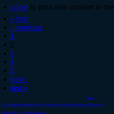
Login
to post new content in the
« first
‹ previous
1
2
3
4
5
next ›
last »
Topic
WTS Swiftstrike Buckler mit UV "Increased Elemental Defense: Maximum!"
VERKAUFE ---TWINKLE AURA---