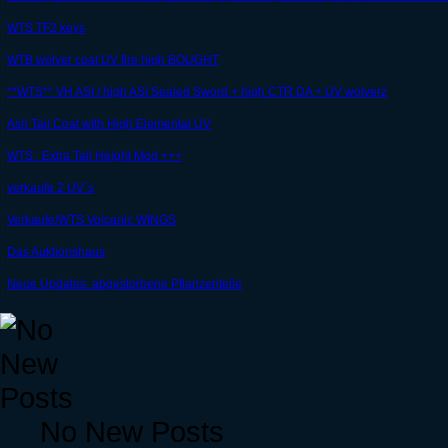
WTS TF2 keys
WTB wolver coat UV fire high BOUGHT
**WTS** VH ASI / high ASI Sealed Sword + high CTR DA + UV wolverz
Ash Tail Coat with High Elemental UV
WTS : Extra Tall Height Mod +++
verkaufe 2 UV´s
Verkaufe/WTS Volcanic WINGS
Das Auktionshaus
Neue Updates: abgestorbene Pflanzenteile
No New Posts