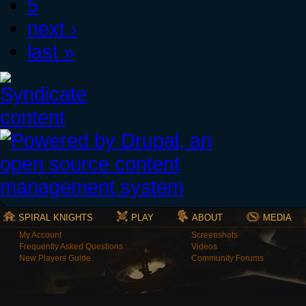
5
next ›
last »
SPIRAL KNIGHTS
PLAY
ABOUT
MEDIA
My Account
Screenshots
Frequently Asked Questions
Videos
New Players Guide
Community Forums