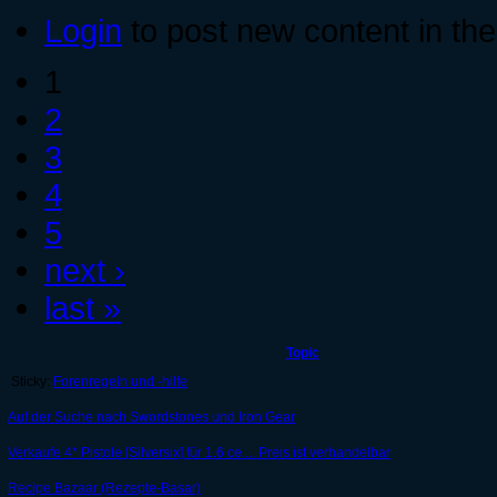
Login
to post new content in the
1
2
3
4
5
next ›
last »
Topic
Sticky:
Forenregeln und -hilfe
Auf der Suche nach Swordstones und Iron Gear
Verkaufe 4* Pistole [Silversix] für 1.6 ce ... Preis ist verhandelbar
Recipe Bazaar (Rezepte-Basar)