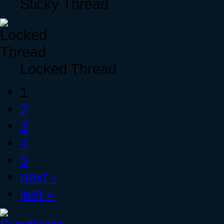
Sticky Thread
Locked Thread
1
2
3
4
5
next ›
last »