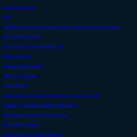
Zu viele Materialien
WTS
[SELL] Fiery und Freezing Vaporizer Mk2 (+Reload time:low) Schmiede
[WTS] Troika CTR High
WTB Chapeau of the black/white rose
Skolver coat+cap
Verkaufe Sealed Sword!
Selling 5* equipment
Glacius Rezept
Verkaufe Fang of Vog mit Schadenbonus gegen untot mittel
Verkaufe 5* equipment / selling 5* equipment
WTS Elemental Hood UV Piercing Max
WTS Cutter CTR High
WTB Tri-Heart / Tetra-Heart Pendant