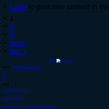
Login
to post new content in the
1
2
3
next ›
last »
Topic
Sticky:
Forenregeln und -hilfe
???
...
[Page
1
,
2
]
$7,08 anstatt $5,95 ?
Aufzug defekt?!?
Ausrüstungs-Enzyklopädie unvollständig