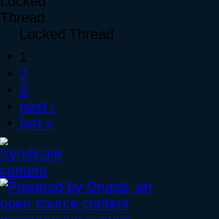
Locked Thread
1
2
3
next ›
last »