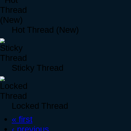
Hot Thread (New)
Sticky Thread
Locked Thread
« first
‹ previous