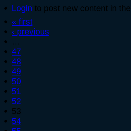
Login
to post new content in the
« first
‹ previous
…
47
48
49
50
51
52
53
54
55