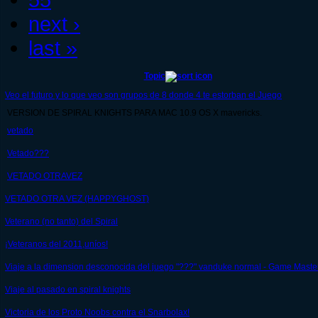
next ›
last »
Topic
Veo el futuro y lo que veo son grupos de 8 donde 4 te estorban el Juego
VERSION DE SPIRAL KNIGHTS PARA MAC 10.9 OS X mavericks.
vetado
Vetado???
VETADO OTRAVEZ
VETADO OTRA VEZ (HAPPYGHOST)
Veterano (no tanto) del Spiral
¡Veteranos del 2011,uníos!
Viaje a la dimension desconocida del juego "???" vanduke normal - Game Maste
Viaje al pasado en spiral knights
Victoria de los Proto Noobs contra el Snarbolax!