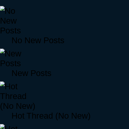
No New Posts
New Posts
Hot Thread (No New)