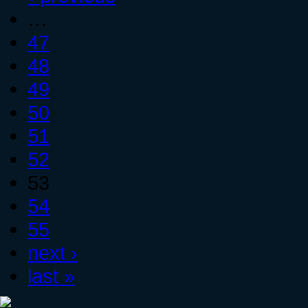
…
47
48
49
50
51
52
53
54
55
next ›
last »