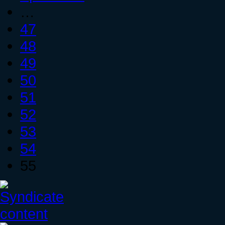
…
47
48
49
50
51
52
53
54
55