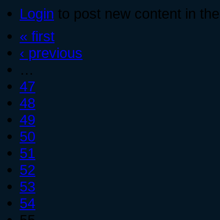
Login
to post new content in the
« first
‹ previous
…
47
48
49
50
51
52
53
54
55