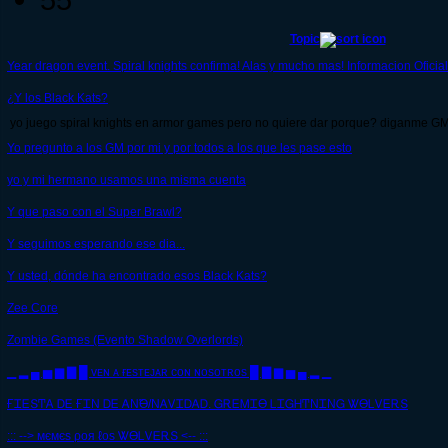
Topic
Year dragon event. Spiral knights confirma! Alas y mucho mas! Informacion Oficial
¿Y los Black Kats?
yo juego spiral knights en armor games pero no quiere dar porque? diganme GM p
Yo pregunto a los GM por mi y por todos a los que les pase esto
yo y mi hermano usamos una misma cuenta
Y que paso con el Super Brawl?
Y seguimos esperando ese dia...
Y usted, dónde ha encontrado esos Black Kats?
Zee Core
Zombie Games (Evento Shadow Overlords)
▁ ▂ ▄ ▅ ▆ ▇ █ ᴠᴇɴ ᴀ ғᴇsᴛᴇᴊᴀʀ ᴄᴏɴ ɴᴏsᴏᴛʀᴏs █ ▇ ▆ ▅ ▄ ▂ ▁
ҒᏆᎬՏͲᎪ ᎠᎬ ҒᏆΝ ᎠᎬ ᎪΝ̃ϴ/ΝᎪᏙᏆᎠᎪᎠ. ᏀᎡᎬᎷᏆϴ ᏞᏆᏀᎻͲΝᏆΝᏀ ᏔϴᏞᏙᎬᎡՏ
::: --> мємєѕ ροя ℓοѕ ᏔϴᏞᏙᎬᎡՏ <-- :::