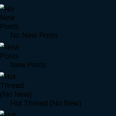
No New Posts
New Posts
Hot Thread (No New)