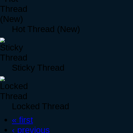
Hot Thread (New)
Sticky Thread
Locked Thread
« first
‹ previous