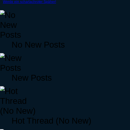
Werde ein scharlachroter Späher!
No New Posts
New Posts
Hot Thread (No New)