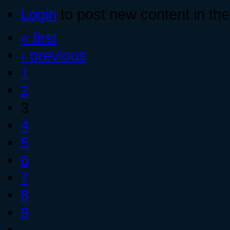
Login
to post new content in the
« first
‹ previous
1
2
3
4
5
6
7
8
9
…