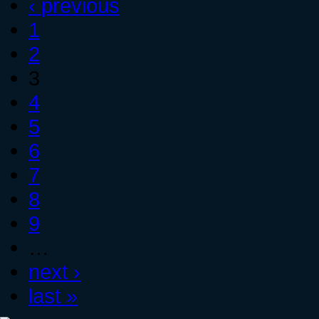
‹ previous
1
2
3
4
5
6
7
8
9
…
next ›
last »