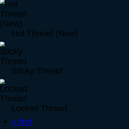
Hot Thread (New)
Sticky Thread
Locked Thread
« first