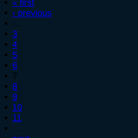
« first
‹ previous
…
3
4
5
6
7
8
9
10
11
…