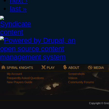
next ›
last »
SPIRAL KNIGHTS
PLAY
ABOUT
MEDIA
My Account
Screenshots
Frequently Asked Questions
Videos
New Players Guide
Community Forums
Copyright © Grey