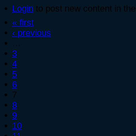
Login
to post new content in the
« first
‹ previous
…
3
4
5
6
7
8
9
10
11