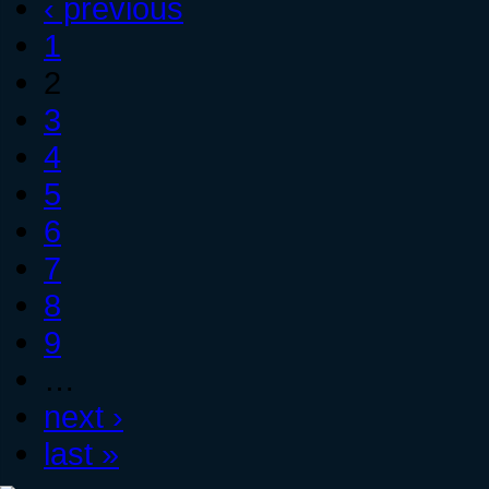
‹ previous
1
2
3
4
5
6
7
8
9
…
next ›
last »