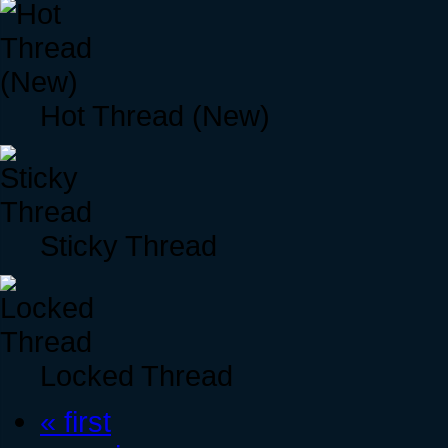
Hot Thread (New)
Sticky Thread
Locked Thread
« first