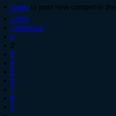
Login
to post new content in the
« first
‹ previous
1
2
3
4
5
6
7
8
9
…