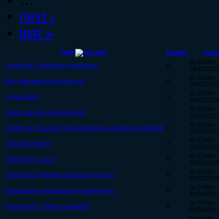
next ›
last »
Topic
Replies
Crea
by Clotho
¡Alerta del Cosechador Apocreano!
0
08/12/2015
by Clotho
Algo malvado viene hacia acá
0
06/03/2015
by Clotho
¡A mezclarlo!
0
08/27/2014
by Clotho
¡Amor que dura para siempre!
0
02/13/2013
by Clotho
¡Añade un Toque de Clase Fantasmal a tu Salón de Gremio!
0
01/30/2013
by Clotho
¡Año del Dragón!
0
02/01/2012
by Clotho
¡Año Nuevo Lunar!
0
02/18/2015
by Clotho
¡Año Nuevo, Paquete de Impulso Nuevo!
0
01/01/2014
by Clotho
Anunciando la Actualización del Pistolero
0
10/08/2013
by Clotho
Anunciando: ¡Sprites de Batalla!
0
01/09/2013
by Clotho