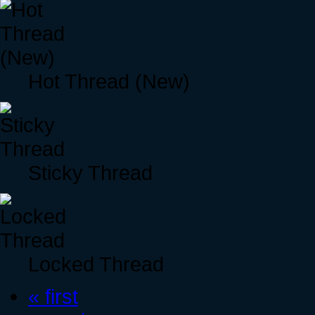
Hot Thread (New)
Sticky Thread
Locked Thread
« first