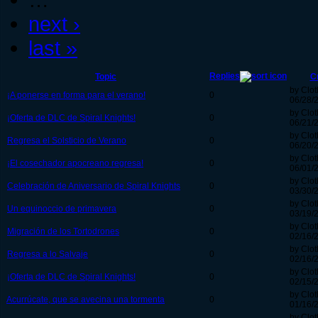
next ›
last »
Replies
Topic
C
by Clo
¡A ponerse en forma para el verano!
0
06/28/
by Clo
¡Oferta de DLC de Spiral Knights!
0
06/21/
by Clo
Regresa el Solsticio de Verano
0
06/20/
by Clo
¡El cosechador apocreano regresa!
0
06/01/
by Clo
Celebración de Aniversario de Spiral Knights
0
03/30/2
by Clo
Un equinoccio de primavera
0
03/19/
by Clo
Migración de los Tortodrones
0
02/16/
by Clo
Regresa a lo Salvaje
0
02/16/
by Clo
¡Oferta de DLC de Spiral Knights!
0
02/15/2
by Clo
Acurrúcate, que se avecina una tormenta
0
01/16/
by Clo