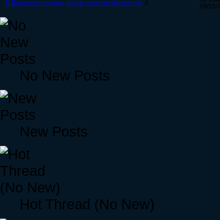
El Equinoccio regresa, exacto como un Mecanismo
0
09/15/
No New Posts
New Posts
Hot Thread (No New)