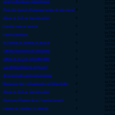
¡Una Confrontación Kataclísmica!
0
01/10/
by Clo
¡Feliz Año Nuevo! ¡Regresa el sorteo de año nuevo!
0
12/30/
by Clo
¡Oferta de DLC de Spiral Knights!
0
12/21/2
by Clo
Esquiad hacia el solsticio
0
12/20/
by Clo
¡Llegó el invierno!
0
12/13/
by Clo
¡El Festival de Invierno se acerca!
0
12/13/
by Clo
¡Ofertas relámpago de ciberlunes!
0
11/27/2
by Clo
¡Oferta de DLC de Spiral Knights!
0
11/22/2
by Clo
¡Los Snipes Glotones regresan!
0
11/22/2
by Clo
¡El cosechador apocreano regresa!
0
11/16/2
by Clo
Matices de Gris y Actualización del Kit de Estilo
0
11/05/2
by Clo
¡Oferta de DLC de Spiral Knights!
0
10/26/
by Clo
¡Regresa el Festival de la Cosecha Oscura!
0
10/18/
by Clo
¡La vida de caballero es para mí!
0
09/27/2
by Clo