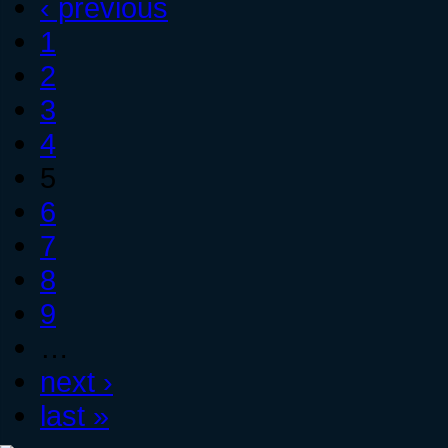
‹ previous
1
2
3
4
5
6
7
8
9
…
next ›
last »