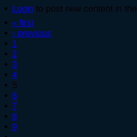
Login
to post new content in the
« first
‹ previous
1
2
3
4
5
6
7
8
9
…