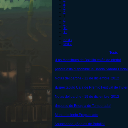
3
4
5
6
7
8
9
10
11
…
next ›
last »
Topic
¡Los Monstruos de Bolsillo están de oferta!
¡Ahora está disponible la Banda Sonora Oficial
Notas del parche - 12 de diciembre, 2012
¡Espectáculo Caja de Premio Festival de Invier
Notas del parche - 19 de diciembre, 2012
¡Impulso de Energía de Temporada!
Mantenimiento Programado
Anunciando: ¡Sprites de Batalla!