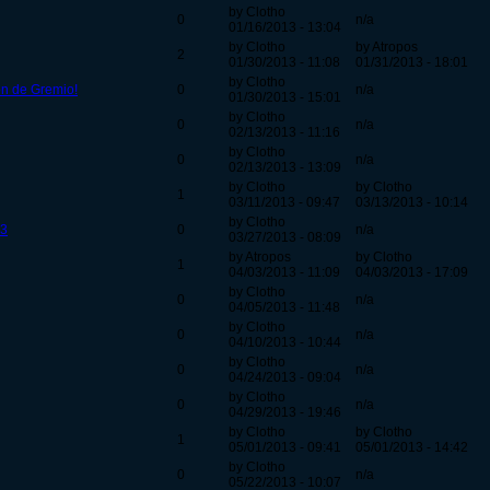
by Clotho
0
n/a
01/16/2013 - 13:04
by Clotho
by Atropos
2
01/30/2013 - 11:08
01/31/2013 - 18:01
by Clotho
ón de Gremio!
0
n/a
01/30/2013 - 15:01
by Clotho
0
n/a
02/13/2013 - 11:16
by Clotho
0
n/a
02/13/2013 - 13:09
by Clotho
by Clotho
1
03/11/2013 - 09:47
03/13/2013 - 10:14
by Clotho
13
0
n/a
03/27/2013 - 08:09
by Atropos
by Clotho
1
04/03/2013 - 11:09
04/03/2013 - 17:09
by Clotho
0
n/a
04/05/2013 - 11:48
by Clotho
0
n/a
04/10/2013 - 10:44
by Clotho
0
n/a
04/24/2013 - 09:04
by Clotho
0
n/a
04/29/2013 - 19:46
by Clotho
by Clotho
1
05/01/2013 - 09:41
05/01/2013 - 14:42
by Clotho
0
n/a
05/22/2013 - 10:07