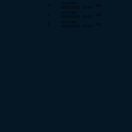
by Clotho
0
n/a
05/22/2013 - 14:44
by Clotho
0
n/a
05/29/2013 - 10:03
by Clotho
0
n/a
06/18/2013 - 10:24