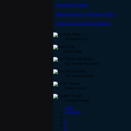
¡Forjado del Trueno!
Notas del parche - 29 de mayo, 2013
¡Noticias de los Sprites de Batalla!
No New Posts
New Posts
Hot Thread (No New)
Hot Thread (New)
Sticky Thread
Locked Thread
« first
‹ previous
…
3
4
5