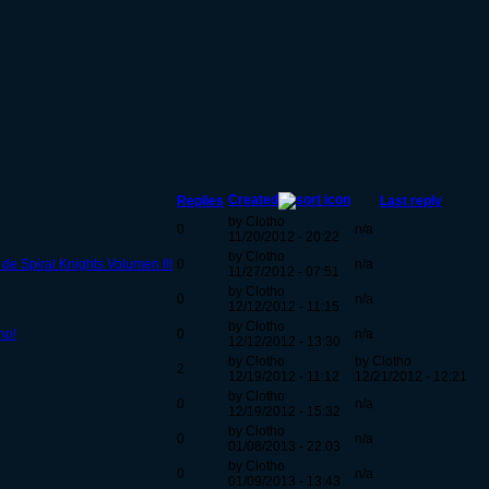
Created
Replies
Last reply
by Clotho
0
n/a
11/20/2012 - 20:22
by Clotho
 de Spiral Knights Volumen II!
0
n/a
11/27/2012 - 07:51
by Clotho
0
n/a
12/12/2012 - 11:15
by Clotho
no!
0
n/a
12/12/2012 - 13:30
by Clotho
by Clotho
2
12/19/2012 - 11:12
12/21/2012 - 12:21
by Clotho
0
n/a
12/19/2012 - 15:32
by Clotho
0
n/a
01/08/2013 - 22:03
by Clotho
0
n/a
01/09/2013 - 13:43