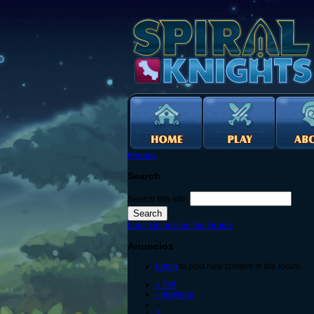
Forums
Search
Search this site:
Log in to post on the forums
Anuncios
Login
to post new content in the forum.
« first
‹ previous
…