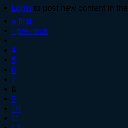
Login
to post new content in the
« first
‹ previous
…
4
5
6
7
8
9
10
11
12