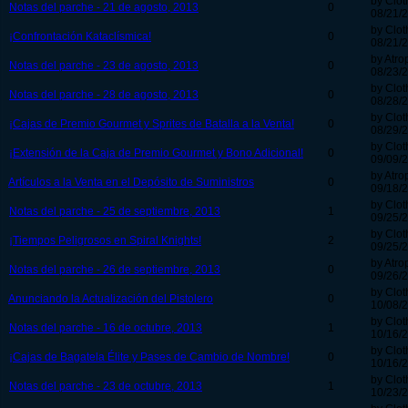
by Clot
Notas del parche - 21 de agosto, 2013
0
08/21/2
by Clot
¡Confrontación Kataclísmica!
0
08/21/2
by Atro
Notas del parche - 23 de agosto, 2013
0
08/23/2
by Clot
Notas del parche - 28 de agosto, 2013
0
08/28/2
by Clot
¡Cajas de Premio Gourmet y Sprites de Batalla a la Venta!
0
08/29/2
by Clot
¡Extensión de la Caja de Premio Gourmet y Bono Adicional!
0
09/09/2
by Atro
Artículos a la Venta en el Depósito de Suministros
0
09/18/2
by Clot
Notas del parche - 25 de septiembre, 2013
1
09/25/2
by Clot
¡Tiempos Peligrosos en Spiral Knights!
2
09/25/2
by Atro
Notas del parche - 26 de septiembre, 2013
0
09/26/2
by Clot
Anunciando la Actualización del Pistolero
0
10/08/2
by Clot
Notas del parche - 16 de octubre, 2013
1
10/16/2
by Clot
¡Cajas de Bagatela Élite y Pases de Cambio de Nombre!
0
10/16/2
by Clot
Notas del parche - 23 de octubre, 2013
1
10/23/2