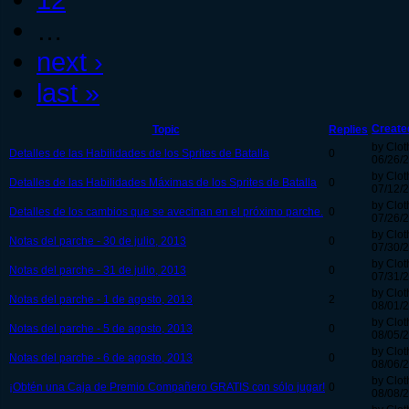
…
next ›
last »
Create
Topic
Replies
by Clot
Detalles de las Habilidades de los Sprites de Batalla
0
06/26/2
by Clot
Detalles de las Habilidades Máximas de los Sprites de Batalla
0
07/12/2
by Clot
Detalles de los cambios que se avecinan en el próximo parche.
0
07/26/2
by Clot
Notas del parche - 30 de julio, 2013
0
07/30/2
by Clot
Notas del parche - 31 de julio, 2013
0
07/31/2
by Clot
Notas del parche - 1 de agosto, 2013
2
08/01/2
by Clot
Notas del parche - 5 de agosto, 2013
0
08/05/2
by Clot
Notas del parche - 6 de agosto, 2013
0
08/06/2
by Clot
¡Obtén una Caja de Premio Compañero GRATIS con sólo jugar!
0
08/08/2