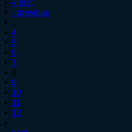
« first
‹ previous
…
4
5
6
7
8
9
10
11
12
…