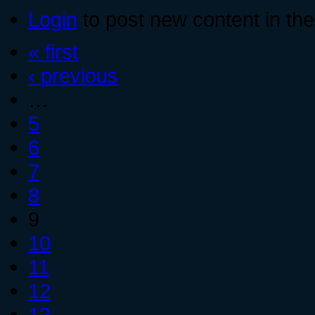
Login
to post new content in the
« first
‹ previous
…
5
6
7
8
9
10
11
12
13