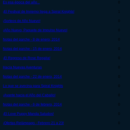
Es esa época del año...
0
¡El Festival de Invierno llega a Spiral Knights!
1
¡Sorteos de Año Nuevo!
0
¡Año Nuevo, Paquete de Impulso Nuevo!
0
Notas del parche - 8 de enero, 2014
0
Notas del parche - 15 de enero, 2014
0
¡El Regreso de Rose Regalia!
0
Hacia Nuevas Aventuras
0
Notas del parche - 22 de enero, 2014
0
Lo que se avecina para Spiral Knights
0
¡Avante hacia el Año del Caballo!
0
Notas del parche - 6 de febrero, 2014
0
¡El Love Puppy Manda Saludos!
0
¡Ofertas Relámpago - Febrero 21 a 23!
0