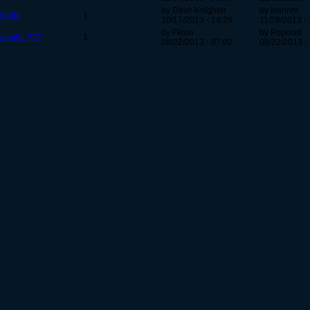
by Devil-Knighter
by Ivannm
Guilde
1
10/17/2013 - 14:26
11/28/2013 - 
by Fkron
by Popoixd
bataille ???
1
08/22/2013 - 07:02
08/22/2013 -