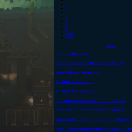
2
3
4
5
6
7
8
9
next ›
last »
Topic
échanger des persos
Monstres nouveaux, oui, mais pas statics !
Bénévolat au forum/au jeu
A propos des échanges
A propos de la traduction
Le grand rassemblement des français ! è_é
petite idée pour le marché et pour l'énergie
Suggestions pour les nouveaux repreneurs (Gr
Possibilité de changer la musique dans son siè