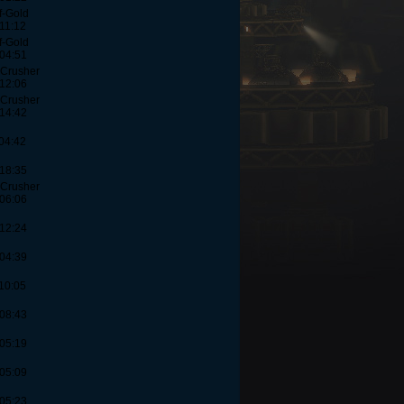
f-Gold
 11:12
f-Gold
 04:51
-Crusher
 12:06
-Crusher
 14:42
 04:42
 18:35
-Crusher
 06:06
 12:24
 04:39
 10:05
 08:43
 05:19
 05:09
 05:23