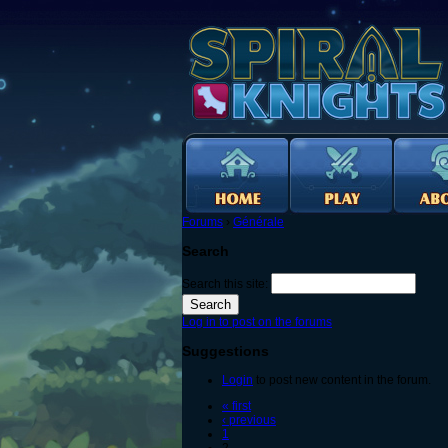
Forums
›
Générale
Search
Search this site:
Log in to post on the forums
Suggestions
Login
to post new content in the forum.
« first
‹ previous
1