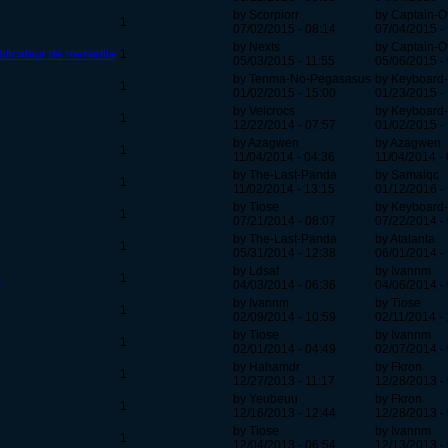
by Scorpiorr
by Captain-O
1
07/02/2015 - 08:14
07/04/2015 -
by Nexts
by Captain-O
ificateur de merveille
1
05/03/2015 - 11:55
05/06/2015 -
by Tenma-No-Pegasasus
by Keyboard
1
01/02/2015 - 15:00
01/23/2015 -
by Velcrocs
by Keyboard
1
12/22/2014 - 07:57
01/02/2015 -
by Azagwen
by Azagwen
1
11/04/2014 - 04:36
11/04/2014 -
by The-Last-Panda
by Samalqc
1
11/02/2014 - 13:15
01/12/2016 -
by Tiose
by Keyboard
1
07/21/2014 - 08:07
07/22/2014 -
by The-Last-Panda
by Atalanta
1
05/31/2014 - 12:38
06/01/2014 -
by Ldsaf
by Ivannm
e
1
04/03/2014 - 06:36
04/06/2014 -
by Ivannm
by Tiose
1
02/09/2014 - 10:59
02/11/2014 -
by Tiose
by Ivannm
1
02/01/2014 - 04:49
02/07/2014 -
by Hahamdr
by Fkron
1
12/27/2013 - 11:17
12/28/2013 -
by Yeubeuu
by Fkron
1
12/16/2013 - 12:44
12/28/2013 -
by Tiose
by Ivannm
1
12/04/2013 - 06:54
12/13/2013 -