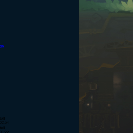
ply
all
 02:54
all
 01:22