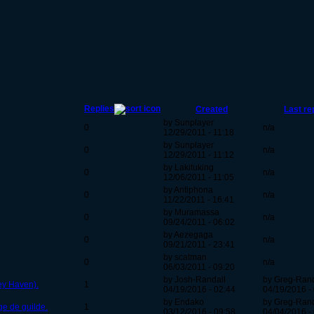
Replies
Created
Last re
by Sunplayer
0
n/a
12/29/2011 - 11:18
by Sunplayer
0
n/a
12/29/2011 - 11:12
by Lakituking
0
n/a
12/06/2011 - 11:05
by Antiphona
0
n/a
11/22/2011 - 16:41
by Muramassa
0
n/a
09/24/2011 - 06:02
by Aezegaga
0
n/a
09/21/2011 - 23:41
by scatman
0
n/a
06/03/2011 - 09:20
by Josh-Randall
by Greg-Rand
ey Haven).
1
04/19/2016 - 02:44
04/19/2016 -
by Endako
by Greg-Rand
ge de guilde.
1
03/12/2016 - 09:58
04/04/2016 -