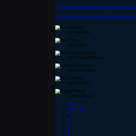
une nouvelle salle d'entrainement PvP et pour 
Un "accélérateur" de croissance pour sprite de 
No New Posts
New Posts
Hot Thread (No New)
Hot Thread (New)
Sticky Thread
Locked Thread
« first
‹ previous
1
2
3
4
5
6