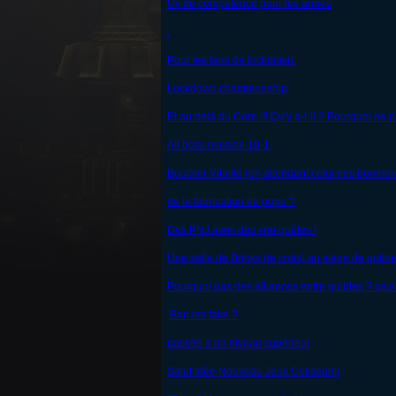
Uv de compétence pour les armes
.
Pour les fans de lockdown.
Lockdown championship
Et au delà du Core !!! Qu'y a-t-il ? Pourquoi ne
All boss mission 10-1
Bouclier Vitalité (en attendant celui des bomber/
de la fabrication de popo ?
Des PNJ avec des vrai quêtes !
Une salle de Brinks (je crois) au siège de guild
Pourquoi pas des alliances entre guildes ? cela 
Ban les fake ?
passée a un niveau supérieur
Salut Idée Nouveau Jeux Coliseum!