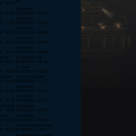
n/a
4 - 05:10
m
by Ivannm
3 - 05:30
02/07/2014 - 08:32
e
by Ivannm
4 - 17:29
02/07/2014 - 08:35
by Ivannm
4 - 06:47
02/07/2014 - 08:38
by Ivannm
3 - 00:14
02/07/2014 - 08:40
by Ivannm
4 - 04:49
02/07/2014 - 08:43
lunik
by Shadoxluniik
2 - 16:52
02/08/2014 - 20:28
m
by Tiose
4 - 10:59
02/11/2014 - 10:05
Knighter
by Devil-Knighter
4 - 01:49
02/13/2014 - 11:21
by Ivannm
4 - 06:36
04/06/2014 - 04:39
by Valtiros
3 - 08:30
04/20/2014 - 09:14
ast-Panda
by Atalanta
4 - 12:38
06/01/2014 - 12:24
iddos
by Endako
4 - 11:33
06/29/2014 - 05:00
o
by Keyboard-Crusher
4 - 05:44
07/03/2014 - 16:47
by Keyboard-Crusher