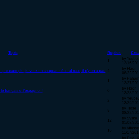
Topic
Replies
Cre
by Yeube
1
12/16/201
by Fkron
. par exemple, je veux un chapeau of coral rose, il n'y en a pas,
4
08/22/201
by Haham
1
12/27/201
by Fkron
le français et l'espagnol !
0
12/28/201
by Yeube
2
12/29/201
by Tiose
8
08/22/201
by Syska
12
01/08/201
by Atlasse
16
11/17/201
by Devil-