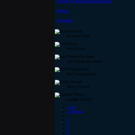
{Event} Un ascenseur très bizarre
Guilde +
Comment
No New Posts
New Posts
Hot Thread (No New)
Hot Thread (New)
Sticky Thread
Locked Thread
« first
‹ previous
…
2
3
4
5