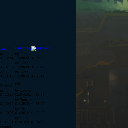
Last reply
ated
uu
by Fkron
3 - 12:44
12/28/2013 - 05:09
by Fkron
3 - 07:05
12/28/2013 - 05:12
dr
by Fkron
3 - 11:17
12/28/2013 - 05:19
n/a
3 - 05:24
uu
by Ivannm
3 - 10:12
01/04/2014 - 10:37
by Pensee
3 - 10:36
01/15/2014 - 18:00
by Jilh
4 - 10:35
01/20/2014 - 12:40
by Tiose
2 - 12:21
02/01/2014 - 04:52
Knighter