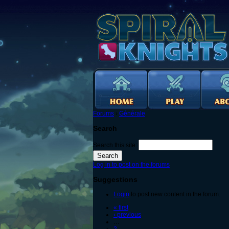
Forums
›
Générale
Search
Search this site:
Log in to post on the forums
Suggestions
Login
to post new content in the forum.
« first
‹ previous
…