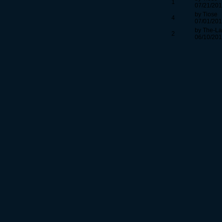
1
07/21/201
by Tiose
4
07/01/201
by The-L
2
06/10/201