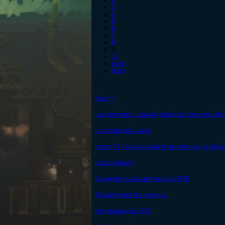
2
3
4
5
6
7
8
9
10
next ›
last »
idee ^^
Les enchères : pouvoir enregistrer une requête..
un monde plus vaste
haven ! il n'y a pas dans le monde que l'anglais, 
pass coliseum
Suggestions aux alentours du PVP
On augmente les revenus !
Un nouveau jeu PVP