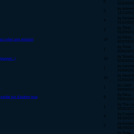
0
02/03/201
by Ivann
5
12/13/201
by Pense
4
01/15/201
by Tiose
2
01/25/201
by Fkron
 pas créer une mission
14
07/27/201
by Tiose
1
02/01/201
by Shadox
gunner...)
10
02/03/201
by Ivann
1
02/09/201
by Devil-
15
01/04/201
by Ldsaf
e
1
04/03/201
by Fkron
existe sur d'autres jeux
9
09/05/201
by The-L
1
05/31/201
by Crapp
9
05/16/201
by Endak
5
06/29/201
by Tiose