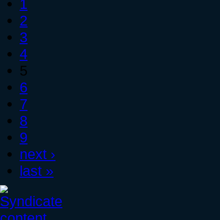
1
2
3
4
5
6
7
8
9
next ›
last »