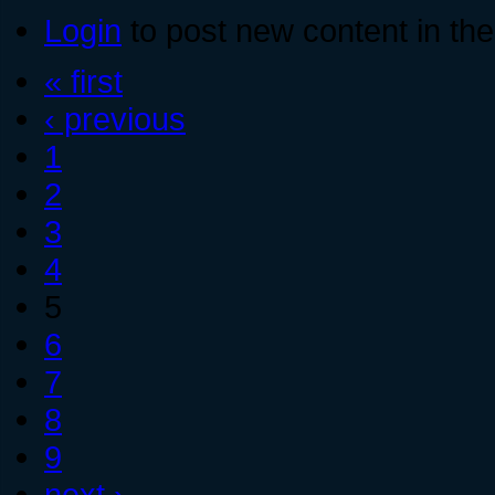
Login
to post new content in the
« first
‹ previous
1
2
3
4
5
6
7
8
9
next ›