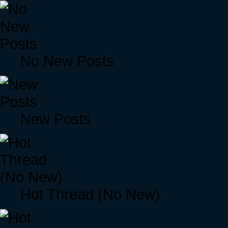
No New Posts
New Posts
Hot Thread (No New)