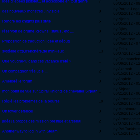
idée d' epées pistolet... et accessoire en tout genre
7
06/01/2012 - 0
by Purple-Leg
des nouveaux monstres , invisible
8
06/02/2012 - 03
by Njohn
Rendre les knights plus stylé
5
06/05/2012 - 0
by Djidy
réservoir de brume ,crowns , status , etc ....
8
06/05/2012 - 1
by Cyanrose
Proposition de traduction [idée et début]
3
06/06/2012 - 0
by Zelitz
système d'xp,d'enchère,de mini-jeux
13
06/07/2012 - 1
by Geomancie
Que voudrai-tu dans ces vacance d'été ?
1
06/09/2012 - 12
by Azemnb
Un compagnon très utile ...
2
06/15/2012 - 1
by Applelo
Amélioré le forum
3
06/20/2012 - 0
by Sirjean
mon point de vue sur Spiral Knights de chevalier Sirjean
1
06/21/2012 - 0
by Aeromancie
Réglé les problèmes de la bourse
19
06/29/2012 - 0
by Mightmare
Un tower defence!
3
06/29/2012 - 1
by Aeromancie
[Idée] a propos des mission prestige et arsenal
2
07/07/2012 - 0
by Pvt-Tankbus
Another way to log in with Steam.
0
07/15/2012 - 1