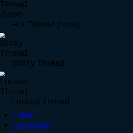
Hot Thread (New)
Sticky Thread
Locked Thread
« first
‹ previous