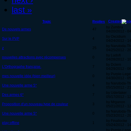
last »
Created
Topic
Replies
by Zumbra
De nouvels armes
47
04/20/2012 - 0
by Oxcidium
Sur le PVP
4
04/24/2012 - 1
by Narutoda-Th
z
25
04/25/2012 - 2
by Ludofi
nouvelles attractions avec récompenses
0
04/28/2012 - 1
by Dclem
L'Orthographe française.
7
04/29/2012 - 0
by Purple-Leg
mes nouvelle idée (bien meilleur)
0
04/30/2012 - 0
by Narutoda-Th
Une nouvelle arme 5*
4
05/15/2012 - 2
by Udertaker
Des armes 6*
7
05/17/2012 - 1
by Mrganon
Proposition d'un nouveau type de couleur
3
05/21/2012 - 1
by Narutoda-Th
Une nouvelle arme 5*
0
05/23/2012 - 2
by Finallocke
play offline
1
05/24/2012 - 1
by Purple-Leg