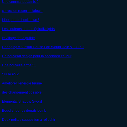
Une commande /amis ?
correction recon lockdown
Idée pour le Lockdown !
Les couleurs de nos SpiralKnights
le village de la guilde
Changing A Auction House Part Would Help A LOT ~ !
Un nouveau design pour la ascended calibur
Une nouvelle arme 5*
Sur le PVP
Amèliorer l'énergie brume
des changement possible
Elemental/Shadow Sword
Bouclier bonus degats bomb
Deux petites suggestion a reflechir