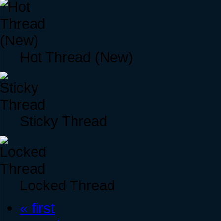
Hot Thread (New)
Sticky Thread
Locked Thread
« first