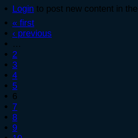
Login
to post new content in the
« first
‹ previous
…
2
3
4
5
6
7
8
9
10