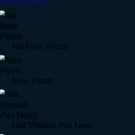
Et encore une suggestion :p
No New Posts
New Posts
Hot Thread (No New)