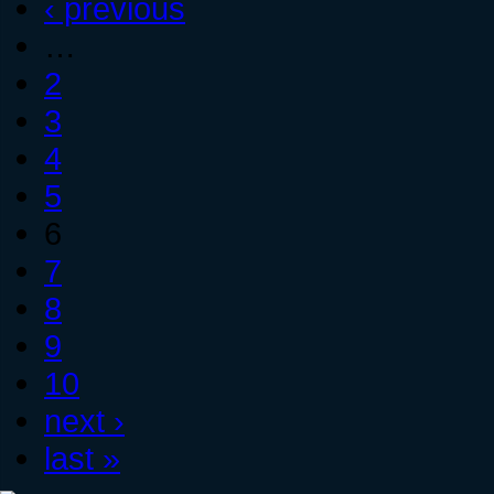
‹ previous
…
2
3
4
5
6
7
8
9
10
next ›
last »