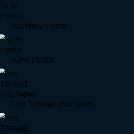
No New Posts
New Posts
Hot Thread (No New)