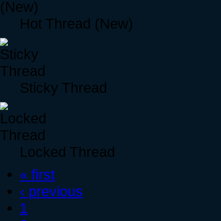
Hot Thread (New)
Sticky Thread
Locked Thread
« first
‹ previous
1