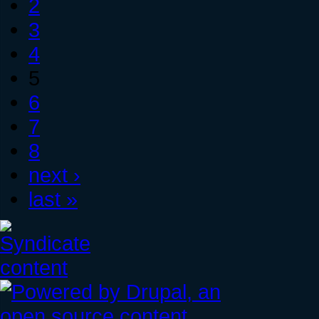
2
3
4
5
6
7
8
next ›
last »