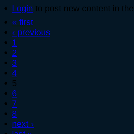
Login
to post new content in the
« first
‹ previous
1
2
3
4
5
6
7
8
next ›
last »