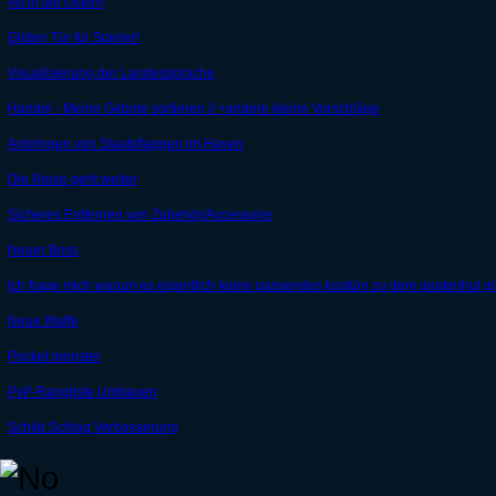
Ab in die Ostern
Gilden Tür für Spieler!
Visualisierung der Landessprache
Handel - Meine Gebote sortieren // +andere kleine Vorschläge
Anbringen von Staatsflaggen im Haven
Die Reise geht weiter
Sicheres Entfernen von Zubehör/Accessoire
Neuer Boss
Ich frage mich warum es eigentlich keine passendes kostüm zu dem piratenhut gi
Neue Waffe
Pocket monster
PvP-Rangliste Umbauen
Schild Schlag Verbesserung