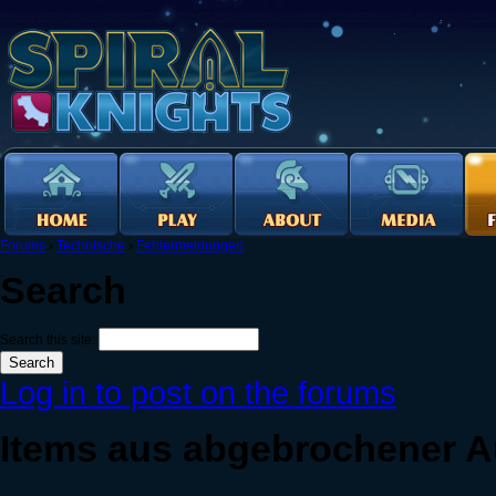
Forums
›
Technische
›
Fehlermeldungen
Search
Search this site:
Log in to post on the forums
Items aus abgebrochener 