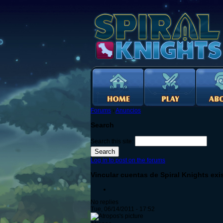
Forums
›
Anuncios
Search
Search this site:
Log in to post on the forums
Vincular cuentas de Spiral Knights ex
No replies
Tue, 06/14/2011 - 17:52