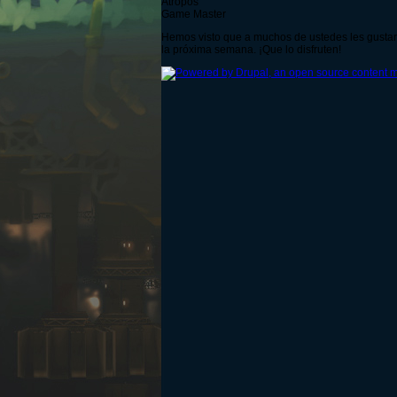
Atropos
Game Master
Hemos visto que a muchos de ustedes les gustarí
la próxima semana. ¡Que lo disfruten!