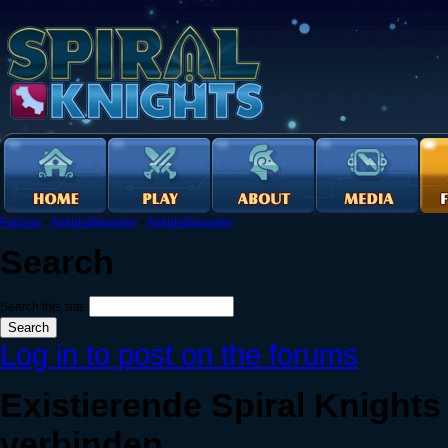
Forums
›
Ankündigungen
›
Ankündigungen
Search
Search this site:
Log in to post on the forums
Existierende Spiral Knight
verbinden