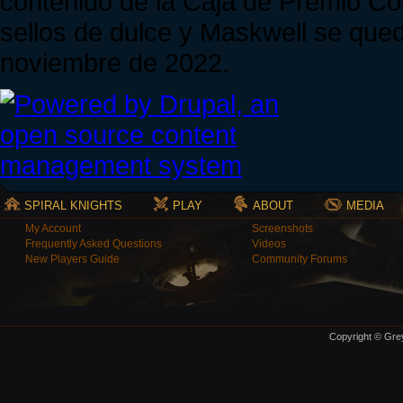
contenido de la Caja de Premio C
sellos de dulce y Maskwell se qued
noviembre de 2022.
SPIRAL KNIGHTS
PLAY
ABOUT
MEDIA
My Account
Screenshots
Frequently Asked Questions
Videos
New Players Guide
Community Forums
Copyright © Grey