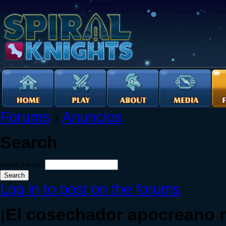
Forums
›
Anuncios
Search
Search this site:
Log in to post on the forums
¡El cosechador apocreano 