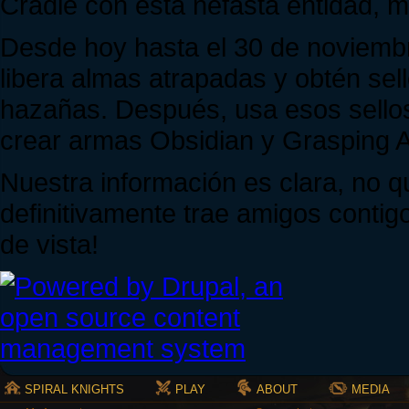
Cradle con esta nefasta entidad, 
Desde hoy hasta el 30 de noviemb
libera almas atrapadas y obtén sel
hazañas. Después, usa esos sellos
crear armas Obsidian y Grasping A
Nuestra información es clara, no q
definitivamente trae amigos contigo
de vista!
SPIRAL KNIGHTS
PLAY
ABOUT
MEDIA