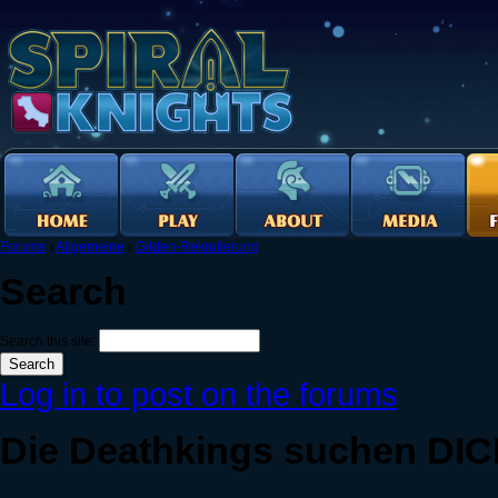
Forums
›
Allgemeine
›
Gilden-Rekrutierung
Search
Search this site:
Log in to post on the forums
Die Deathkings suchen DIC