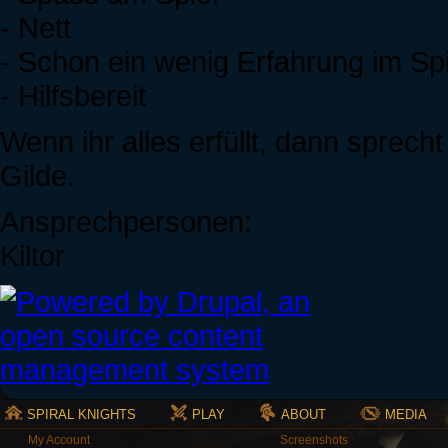
- Nett
- Schon ein wenig Erfahrung im Spi
- Hilfsbereit
Wenn ihr alles erfüllt, dann sprecht
Gilde.
Ansprechpersonen:
Kiltor
SPIRAL KNIGHTS
PLAY
ABOUT
MEDIA
My Account
Screenshots