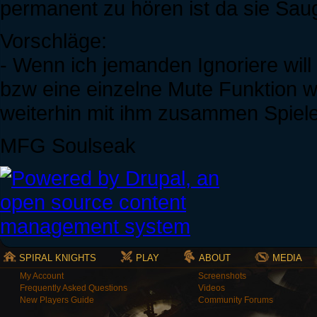
permanent zu hören ist da sie Saug
Vorschläge:
- Wenn ich jemanden Ignoriere will
bzw eine einzelne Mute Funktion 
weiterhin mit ihm zusammen Spiel
MFG Soulseak
SPIRAL KNIGHTS
PLAY
ABOUT
MEDIA
My Account
Screenshots
Frequently Asked Questions
Videos
New Players Guide
Community Forums