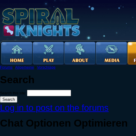
Forums
›
Allgemeine
›
Vorschläge
Search
Search this site:
Log in to post on the forums
Chat Optionen Optimieren