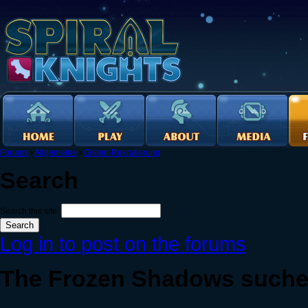
Forums
›
Allgemeine
›
Gilden-Rekrutierung
Search
Search this site:
Log in to post on the forums
The Frozen Shadows suche