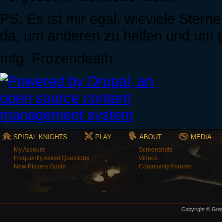
PS: Es ist mir egal, wieviele Stern
da, um anderen zu helfen und um
mfg. Frozendeath
SPIRAL KNIGHTS
PLAY
ABOUT
MEDIA
My Account
Screenshots
Frequently Asked Questions
Videos
New Players Guide
Community Forums
Copyright © Grey