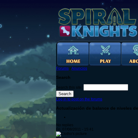
Forums
›
Anuncios
Search
Search this site:
Log in to post on the forums
Actualización de balance de niveles del
No replies
Fri, 07/08/2011 - 15:41