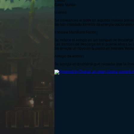
Clotho
Game Master
Niveles
Se rebalancea el botín en algunos niveles ponién
Se han instalado torretas de energía opcionales 
Ironclaw Munitions Factory
Se reduce el tiempo en las trampas de descarga
Las trampas de descarga en el puente ahora se 
Se arregla un hoyo en la pared en Warfare Work
Arreglo de errores
Se arregla un problema que causaba que la líne