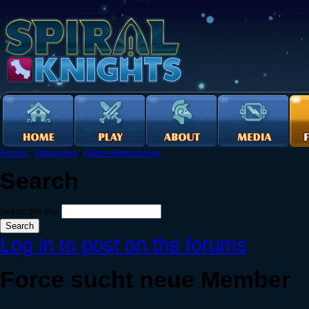
Forums
›
Allgemeine
›
Gilden-Rekrutierung
Search
Search this site:
Log in to post on the forums
Force sucht neue Member