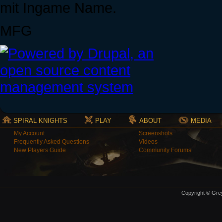
mit Ingame Name.
MFG
SPIRAL KNIGHTS
PLAY
ABOUT
MEDIA
My Account
Screenshots
Frequently Asked Questions
Videos
New Players Guide
Community Forums
Copyright © Grey