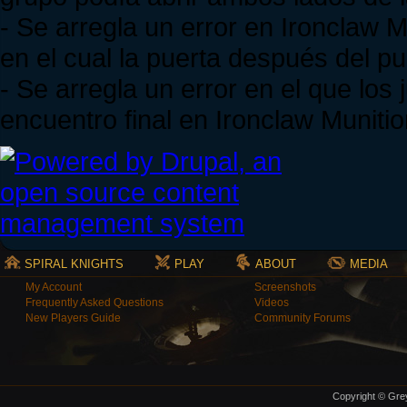
- Se arregla un error en Ironclaw
en el cual la puerta después del p
- Se arregla un error en el que lo
encuentro final en Ironclaw Muniti
SPIRAL KNIGHTS
PLAY
ABOUT
MEDIA
My Account
Screenshots
Frequently Asked Questions
Videos
New Players Guide
Community Forums
Copyright © Grey