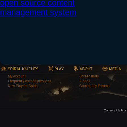
SPIRAL KNIGHTS
PLAY
ABOUT
MEDIA
My Account
Screenshots
Frequently Asked Questions
Videos
New Players Guide
Community Forums
Copyright © Grey