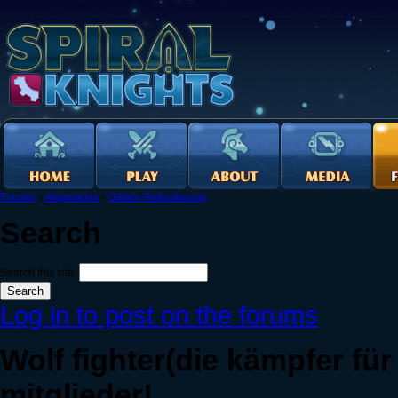
Forums
›
Allgemeine
›
Gilden-Rekrutierung
Search
Search this site:
Log in to post on the forums
Wolf fighter(die kämpfer fü
mitglieder!