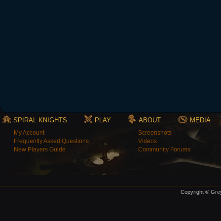
SPIRAL KNIGHTS
PLAY
ABOUT
MEDIA
My Account
Screenshots
Frequently Asked Questions
Videos
New Players Guide
Community Forums
Copyright © Grey