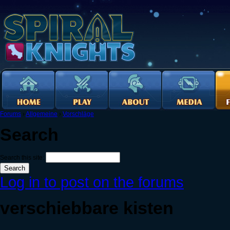
Forums
›
Allgemeine
›
Vorschläge
Search
Search this site:
Log in to post on the forums
verschiebbare kisten