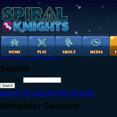
Forums
›
Allgemeine
›
Gilden-Rekrutierung
Search
Search this site:
Log in to post on the forums
Mitspieler Gesucht