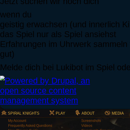
Jetzt suchen wir noch dich
wenn du
geistig erwachsen (und innerlich Ki
das Spiel nur als Spiel ansiehst
Erfahrungen im Uhrwerk sammeln wi
gut)
Melde dich bei Lukibot im Spiel o
SPIRAL KNIGHTS
PLAY
ABOUT
MEDIA
My Account
Screenshots
Frequently Asked Questions
Videos