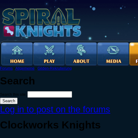
Forums
›
Allgemeine
›
Gilden-Rekrutierung
Search
Search this site:
Log in to post on the forums
Clockworks Knights