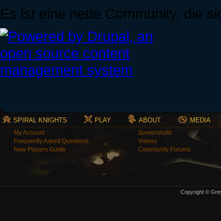
Es ist eine nette Community, die si
SPIRAL KNIGHTS
PLAY
ABOUT
MEDIA
My Account
Screenshots
Frequently Asked Questions
Videos
New Players Guide
Community Forums
Copyright © Grey