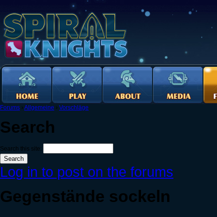
Forums
›
Allgemeine
›
Vorschläge
Search
Search this site:
Log in to post on the forums
Gegenstände sockeln