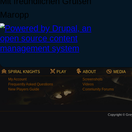
Mit freundlichen Grüßen
Maropp
SPIRAL KNIGHTS
PLAY
ABOUT
MEDIA
My Account
Screenshots
Frequently Asked Questions
Videos
New Players Guide
Community Forums
Copyright © Grey