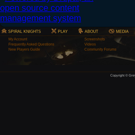
SPIRAL KNIGHTS
PLAY
ABOUT
MEDIA
My Account
Screenshots
Frequently Asked Questions
Videos
New Players Guide
Community Forums
Copyright © Grey