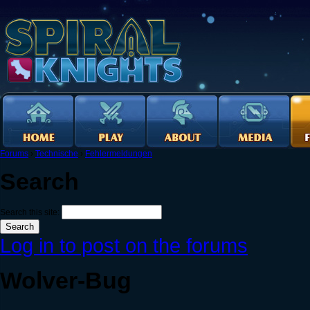
Forums
›
Technische
›
Fehlermeldungen
Search
Search this site:
Log in to post on the forums
Wolver-Bug