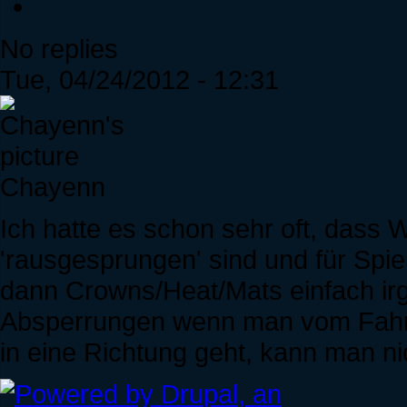
No replies
Tue, 04/24/2012 - 12:31
Chayenn
Ich hatte es schon sehr oft, dass 
'rausgesprungen' sind und für Spie
dann Crowns/Heat/Mats einfach irge
Absperrungen wenn man vom Fahrstu
in eine Richtung geht, kann man ni