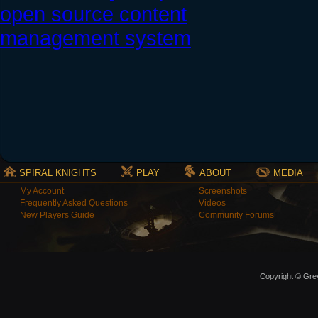
SPIRAL KNIGHTS
PLAY
ABOUT
MEDIA
My Account
Screenshots
Frequently Asked Questions
Videos
New Players Guide
Community Forums
Copyright © Grey