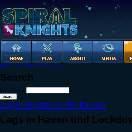
Forums
›
Technische
›
Fehlermeldungen
Search
Search this site:
Log in to post on the forums
Lags in Haven und Lockdo