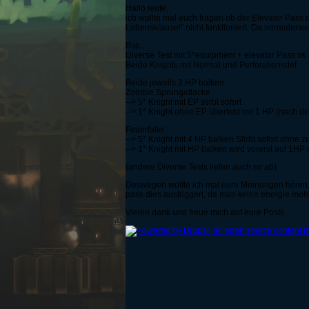
Hallo leute,
ich wollte mal euch fragen ob der Elevator Pass 
Lebensklausel" nicht funktioniert. Da normalerw
Bsp.:
Diverse Test mit 5*equipment + elevator Pass v
Beide Knights mit Normal und Perforationsdef
Beide jeweils 3 HP balken:
Zombie Sprungattacke
--> 5* Knight mit EP stirbt sofort
--> 1* Knight ohne EP überlebt mit 1 HP (nach de
Feuerfalle:
--> 5* Knight mit 4 HP balken Stirbt sofort ohne 
--> 1* Knight mit HP balken wird vorerst auf 1HP 
(andere Diverse Tests liefen auch so ab)
Deswegen woltle ich mal eure Meinungen hören, o
pass dies austriggert, da man keine energie mehr
Vielen dank und freue mich auf eure Posts