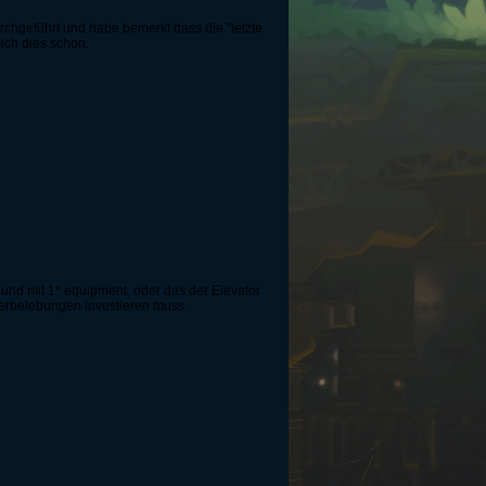
urchgeführt und habe bemerkt dass die "letzte
ich dies schon.
eund mit 1* equipment, oder das der Elevator
ederbelebungen investieren muss.