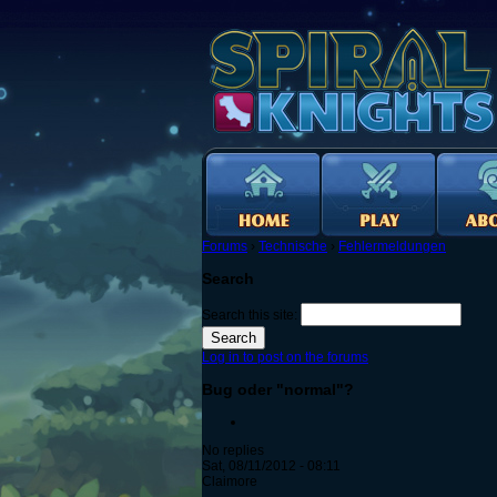
Forums
›
Technische
›
Fehlermeldungen
Search
Search this site:
Log in to post on the forums
Bug oder "normal"?
No replies
Sat, 08/11/2012 - 08:11
Claimore