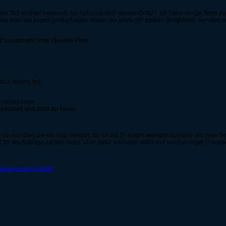
den Tod leichter hevorruft. Ich habe nämlich dieses Gefühl. Ich habe einige Tests d
eise man bei einem großschaden immer der letzte HP balken übrigbleibt, wundert m
s 1*equipment ohne elevator Pass
m 2.sprung tot)
zu verbrennen
reduziert und stirbt an Feuer
b sich dies um ein bug handelt, da ich als 5* knight weniger aushalte als mein fr
 für die Aufzüge zahlen muss, aber dafür schneller stirbt und somit energie in wi