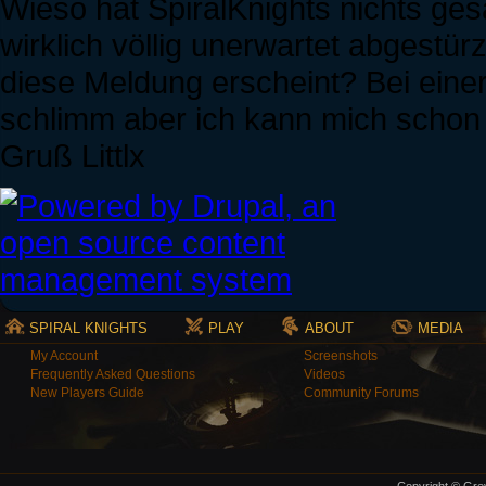
Wieso hat SpiralKnights nichts gesa
wirklich völlig unerwartet abgestürz
diese Meldung erscheint? Bei einer 
schlimm aber ich kann mich schon 
Gruß Littlx
SPIRAL KNIGHTS
PLAY
ABOUT
MEDIA
My Account
Screenshots
Frequently Asked Questions
Videos
New Players Guide
Community Forums