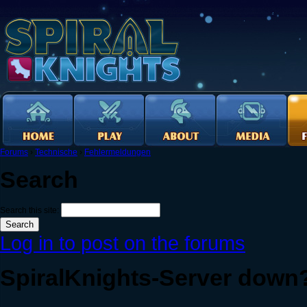
Forums
›
Technische
›
Fehlermeldungen
Search
Search this site:
Log in to post on the forums
SpiralKnights-Server down