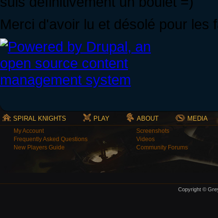
suis définitivement un boulet =)
Merci d'avoir lu et désolé pour les
SPIRAL KNIGHTS
PLAY
ABOUT
MEDIA
My Account
Screenshots
Frequently Asked Questions
Videos
New Players Guide
Community Forums
Copyright © Grey