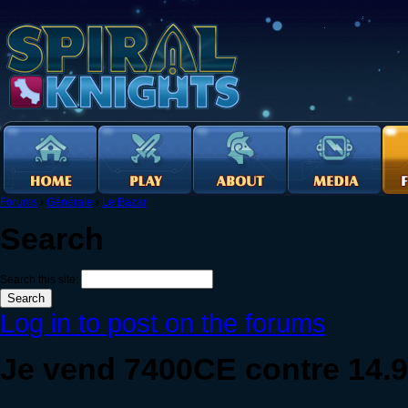
Forums
›
Générale
›
Le Bazar
Search
Search this site:
Log in to post on the forums
Je vend 7400CE contre 14.