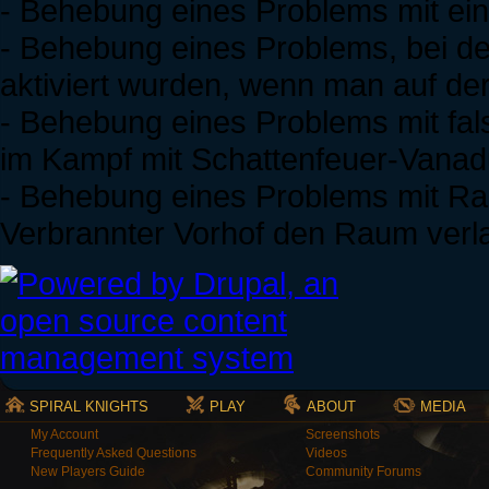
- Behebung eines Problems mit ei
- Behebung eines Problems, bei dem
aktiviert wurden, wenn man auf de
- Behebung eines Problems mit fa
im Kampf mit Schattenfeuer-Vana
- Behebung eines Problems mit Rake
Verbrannter Vorhof den Raum verl
SPIRAL KNIGHTS
PLAY
ABOUT
MEDIA
My Account
Screenshots
Frequently Asked Questions
Videos
New Players Guide
Community Forums