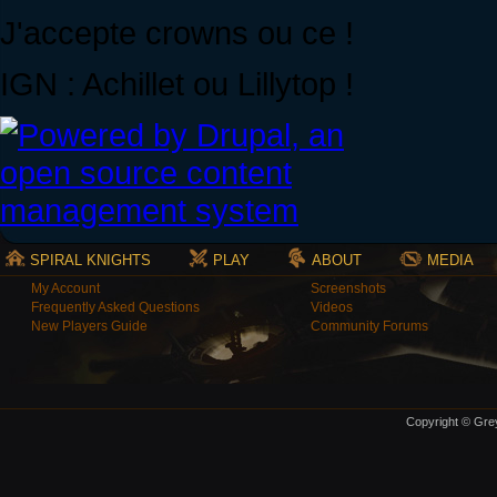
J'accepte crowns ou ce !
IGN : Achillet ou Lillytop !
SPIRAL KNIGHTS
PLAY
ABOUT
MEDIA
My Account
Screenshots
Frequently Asked Questions
Videos
New Players Guide
Community Forums
Copyright © Grey