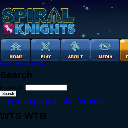
Forums
›
Générale
›
Le Bazar
Search
Search this site:
Log in to post on the forums
WTS WTB