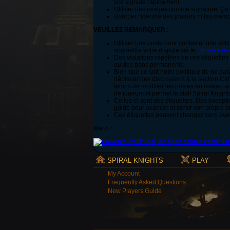
soit signalé rapidement.
Utiliser des images comme signature. Ça 
Usurper l'identité des joueurs ni les memb
VEUILLEZ REMARQUER :
Utiliser une poste pour contester une act
soumettre votre dispute via le
Formulaire 
Des violations répétées de ces étiquette
ou des bans permanents.
Bien que ce soit notre politique de ne pa
déplacer des discussions à la section Cim
temps de modifier les postes au niveau a
de joueurs et permet le staff Spiral Knights
Celles-ci sont des étiquettes. Des excep
guide pour avancer et servir son propre
Ces étiquettes peuvent changer sans ave
Merci !
SPIRAL KNIGHTS
PLAY
My Account
Frequently Asked Questions
New Players Guide