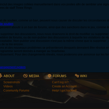
inclut des images collées manuellement dans vos postes afin de sembler une sign
res de staff Three Rings.
ion de soutien, comme un ban, peuvent nous causer de discuter les circonstances de 
de soutien
.
s peuvent aboutir à un ban de forums, ainsi que des sanctions dans le jeu, comme
s supprimer des discussions, nous nous réservons le droit de modifier ou supprimer 
etière de forums, ou de non-publier des discussions à laquelle les violations de rè
cceptable. Non-publier une discussion n'est pas la même chose que la supprimer ;
 de la lire encore.
tions et des nouveaux problèmes se présenteront desquels devraient être résolus 
 programme seront donnés à manger au Snarbolax.
rtissement. Pour des changements élevés, nous posterons une annonce sur les for
ABOUT
MEDIA
FORUMS
WIKI
Screenshots
Can't log in?
Videos
Create an Account
Community Forums
Help! I got hacked!