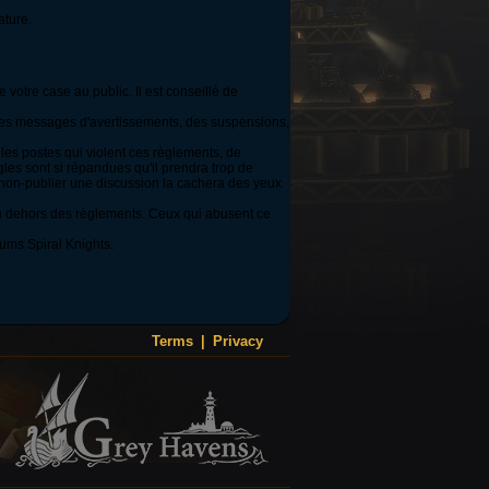
ature.
votre case au public. Il est conseillé de
 des messages d'avertissements, des suspensions,
les postes qui violent ces règlements, de
gles sont si répandues qu'il prendra trop de
 non-publier une discussion la cachera des yeux
en dehors des règlements. Ceux qui abusent ce
ums Spiral Knights.
Terms
|
Privacy