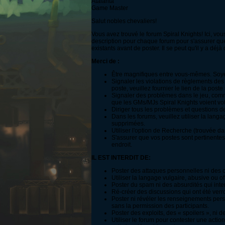
Atalanta
Game Master
Salut nobles chevaliers!
Vous avez trouvé le forum Spiral Knights! Ici, vo
description pour chaque forum pour s'assurer que 
existants avant de poster. Il se peut qu'il y a dé
Merci de :
Être magnifiques entre vous-mêmes. Soyez 
Signaler les violations de règlements des
poste, veuillez fournier le lien de la poste
Signaler des problèmes dans le jeu, comm
que les GMs/MJs Spiral Knights voient vot
Diriger tous les problèmes et questions de
Dans les forums, veuillez utiliser la lang
supprimées.
Utiliser l'option de Recherche (trouvée da
S'assurer que vos postes sont pertinentes
endroit.
IL EST INTERDIT DE:
Poster des attaques personnelles ni des ch
Utiliser la langage vulgaire, abusive ou off
Poster du spam ni des absurdités qui inter
Ré-créer des discussions qui ont été verr
Poster ni révéler les renseignements pers
sans la permission des participants.
Poster des exploits, des « spoilers », ni d
Utiliser le forum pour contester une acti