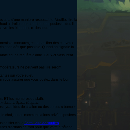
s cela d'une manière respectable. Veuillez lire la
haut à droite pour chercher des postes et des fils
uivre les étiquettes ci-dessous :
ments et morsures, et ne pas tirer des cheveux.
 violation dès que possible. Quand on signale la
ainte et une requête d'aide. Ceux-ci s'assurent
s modérateurs ne peuvent pas lire seront
antes sur votre sujet.
our vous assurer que vous postez dans le bon
urs ET les membres du staff).
les forums Spiral Knights.
 les pyramides de citation ou des postes « bump ».
u, le chat, ou les communications privées postées
s notifier via le
Formulaire de soutien
.
utes d'actions de staff pour que votre différend