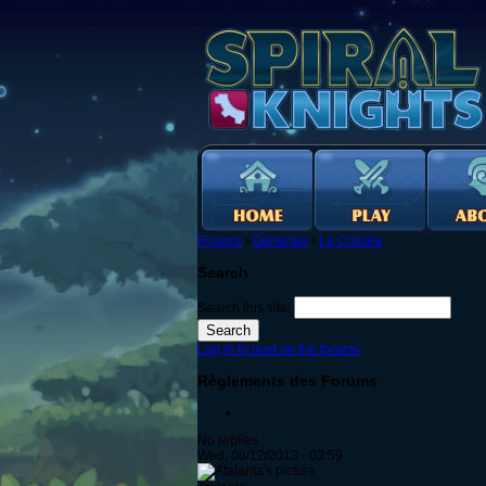
Forums
›
Générale
›
Le Colisée
Search
Search this site:
Log in to post on the forums
Règlements des Forums
No replies
Wed, 06/12/2013 - 03:59