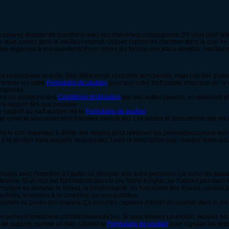
us pouvez discuter de questions avec vos chevaliers compagnons. S'il vous plaît faite
vous postez dans le meilleur endroit. Utilisez l'option de chercher dans le coin en 
jà des réponses à vos questions! Pour rendre les forums une place amiable, veuillez s
respectueux et polis. Des désaccords et conflits sont permis, mais pas des gratte
 forums via notre
Formulaire de soutien
pour que notre staff puisse s'occuper de la
 signalée.
e les violations des
Conditions d'utilisation
par des autres joueurs, en déposant pl
re rapport dès que possible.
 support au staff soutien via le
Formulaire de soutien
.
age correcte lesquelles sont trouvées dans le jeu. Les postes et discussions que le
ns le coin supérieur à droite des forums) pour retrouver les postes/discussions exist
 à la section dans laquelle vous postez. Lisez la description pour chaque forum p
oses avec l'intention d'injurier ou dénigrer une autre personne (ça inclut les joue
ensive. Si un mot est filtré/interdit dans le jeu Spiral Knights,
ne l'utilisez pas dans 
rompre ou pertuber le format, la fonctionnalité, ou l'utilisation des forums, comme
ouillées, envoyées à la cimetière, ou non-publiées.
onnels ou privés des joueurs. Ça inclut les captures d'écran du courriel dans le je
es autres informations confidentielles du jeu. Si vous trouvez un exploit, veuillez nou
on de support, comme un ban. Utilisez le
Formulaire de soutien
pour signaler les disp