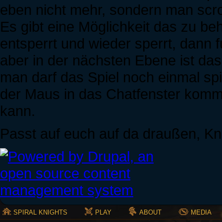
eben nicht mehr, sondern man scrol
Es gibt eine Möglichkeit das zu 
entsperrt und wieder sperrt, dann 
aber in der nächsten Ebene ist da
man darf das Spiel noch einmal spi
der Maus in das Chatfenster kommt
kann.
Passt auf euch auf da draußen, Kni
SPIRAL KNIGHTS
PLAY
ABOUT
MEDIA