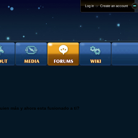
Log in
or
Create an account
guien más y ahora esta fusionado a ti?