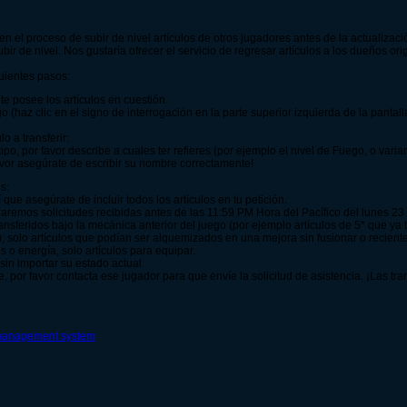
 el proceso de subir de nivel artículos de otros jugadores antes de la actualizació
bir de nivel. Nos gustaría ofrecer el servicio de regresar artículos a los dueños ori
guientes pasos:
te posee los artículos en cuestión.
o (haz clic en el signo de interrogación en la parte superior izquierda de la pantall
o a transferir:
 tipo, por favor describe a cuales ter refieres (por ejemplo el nivel de Fuego, o vari
 favor asegúrate de escribir su nombre correctamente!
s:
que asegúrate de incluir todos los artículos en tu petición.
nraremos solicitudes recibidas antes de las 11:59 PM Hora del Pacífico del lunes 2
ransferidos bajo la mecánica anterior del juego (por ejemplo artículos de 5* que ya
); solo artículos que podían ser alquemizados en una mejora sin fusionar o recien
s o energía, solo artículos para equipar.
 sin importar su estado actual.
e, por favor contacta ese jugador para que envíe la solicitud de asistencia. ¡Las tra