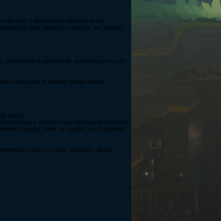
n de ayer, y ahora esos artículos están
ginales por esta situación especial, por tiempo
a, selecciona la pestaña de asistencia y haz clic
antes únicas que el artículo pueda tener)
3 de mayo.
 tienen fuego o artículos que estaban fusionados
temente creados, pero no usados, son elegibles.
nsferencias solo se harán a petición de los