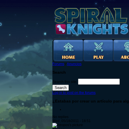
Forums
›
Anuncios
Search
Search this site:
Log in to post on the forums
¿Estabas por crear un artículo para al
No replies
Wed, 05/18/2011 - 18:51