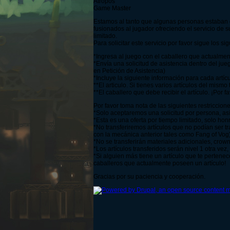
Atropos
Game Master
Estamos al tanto que algunas personas estaban en
fusionados al jugador ofreciendo el servicio de su
limitado.
Para solicitar este servicio por favor sigue los si
*Ingresa al juego con el caballero que actualmen
*Envía una solicitud de asistencia dentro del jueg
en Petición de Asistencia)
*Incluye la siguiente información para cada artícul
**El articulo. Si tienes varios artículos del mismo
**El caballero que debe recibir el artículo. ¡Por
Por favor toma nota de las siguientes restriccione
*Solo aceptaremos una solicitud por persona, así 
*Esta es una oferta por tiempo limitado, solo ho
*No transferiremos artículos que no podían ser t
con la mecánica anterior tales como Fang of Vog
*No se transferirán materiales adicionales, crown
*Los artículos transferidos serán nivel 1 otra vez,
*Si alguien más tiene un artículo que te pertenec
caballeros que actualmente poseen un artículo!
Gracias por su paciencia y cooperación.