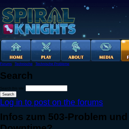
Forums
›
Technische
›
Technische Probleme
Search
Search this site:
Log in to post on the forums
Infos zum 503-Problem und b
Downtime?