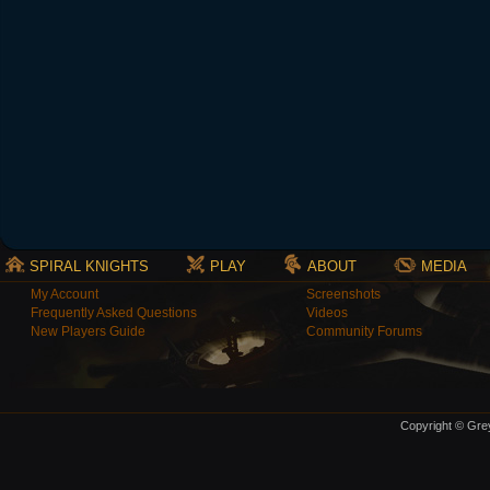
SPIRAL KNIGHTS
PLAY
ABOUT
MEDIA
My Account
Screenshots
Frequently Asked Questions
Videos
New Players Guide
Community Forums
Copyright © Grey