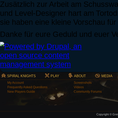
Zusätzlich zur Arbeit am Schusswa
und Level-Designer hart am Torto
sie haben eine kleine Vorschau für
Danke für eure Geduld und euer Ve
SPIRAL KNIGHTS
PLAY
ABOUT
MEDIA
My Account
Screenshots
Frequently Asked Questions
Videos
New Players Guide
Community Forums
Copyright © Grey