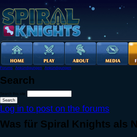
Forums
›
Ankündigungen
›
Ankündigungen
Search
Search this site:
Log in to post on the forums
Was für Spiral Knights als