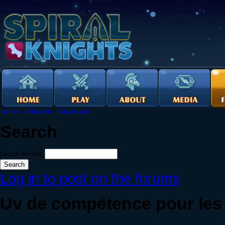
Forums
›
Générale
›
Suggestions
Search
Search this site:
Log in to post on the forums
Uv de compétence pour les