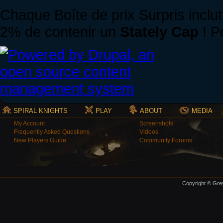
Chaque Boîte de prix Surpris inclu
2% de contenir un
Stately Cap
! P
SPIRAL KNIGHTS
PLAY
ABOUT
MEDIA
My Account
Screenshots
Frequently Asked Questions
Videos
New Players Guide
Community Forums
Copyright © Grey