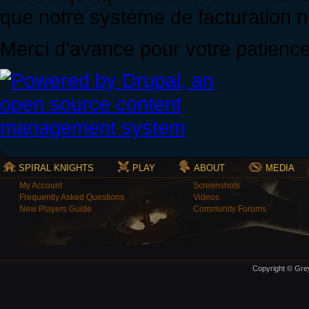
que notre système de facturation ne
Merci d'avance pour votre patience
SPIRAL KNIGHTS
PLAY
ABOUT
MEDIA
My Account
Screenshots
Frequently Asked Questions
Videos
New Players Guide
Community Forums
Copyright © Grey