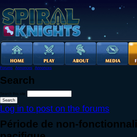
Forums
›
Annonces
›
Annonces
Search
Search this site:
Log in to post on the forums
Période de non-fonctionnali
pacifique